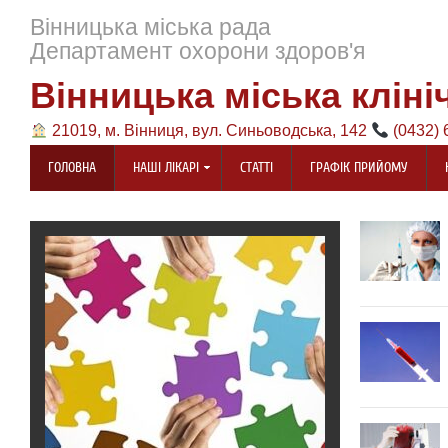
Вінницька міська рада
Департамент охорони здоров'я
Вінницька міська кліні
21019, м. Вінниця, вул. Синьоводська, 142
(0432) 
ГОЛОВНА
НАШІ ЛІКАРІ
СТАТТІ
ГРАФІК ПРИЙОМУ