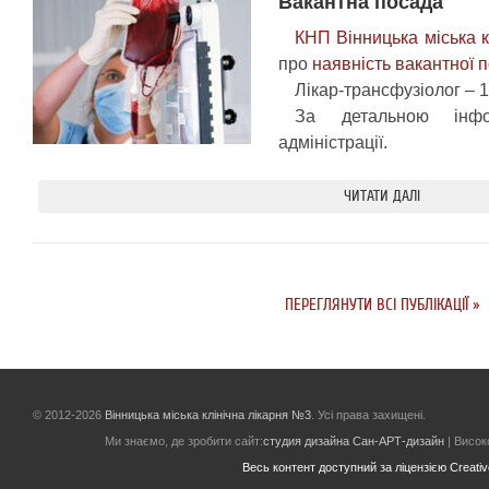
Вакантна посада
КНП Вінницька міська 
про
наявність вакантної 
Лікар-трансфузіолог – 1
За детальною інфо
адміністрації.
ЧИТАТИ ДАЛІ
ПЕРЕГЛЯНУТИ ВСІ ПУБЛІКАЦІЇ »
© 2012-2026
Вінницька міська клінічна лікарня №3
. Усі права захищені.
Ми знаємо, де зробити сайт:
студия дизайна Сан-АРТ-дизайн
| Високо
Весь контент доступний за ліцензією Creative