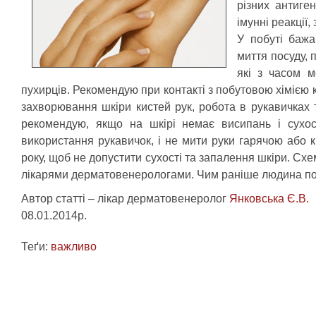
різних антиген
імунні реакції,
У побуті баж
миття посуду, 
які з часом м
пухирців. Рекомендую при контакті з побутовою хімією 
захворювання шкіри кистей рук, робота в рукавичках т
рекомендую, якщо на шкірі немає висипань і сухос
використання рукавичок, і не мити руки гарячою або
року, щоб не допустити сухості та запалення шкіри. Сх
лікарями дерматовенерологами. Чим раніше людина поч
Автор статті – лікар дерматовенеролог
Янковська Є.В.
08.01.2014р.
Теґи:
важливо