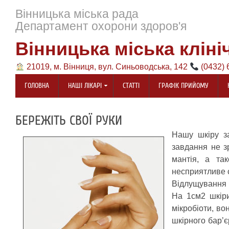
Вінницька міська рада
Департамент охорони здоров'я
Вінницька міська кліні
21019, м. Вінниця, вул. Синьоводська, 142
(0432) 
ГОЛОВНА
НАШІ ЛІКАРІ
СТАТТІ
ГРАФІК ПРИЙОМУ
БЕРЕЖІТЬ СВОЇ РУКИ
Нашу шкіру за
завдання не з
мантія, а та
несприятливе с
Відлущування 
На 1см2 шкіри
мікробіоти, во
шкірного бар’