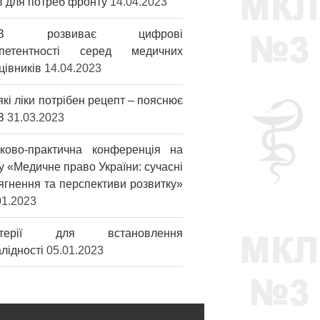
ів для потреб фронту
14.04.2023
З розвиває цифрові
мпетентності серед медичних
цівників
14.04.2023
які ліки потрібен рецепт – пояснює
З
31.03.2023
ково-практична конференція на
у «Медичне право України: сучасні
ягнення та перспективи розвитку»
01.2023
итерії для встановлення
алідності
05.01.2023