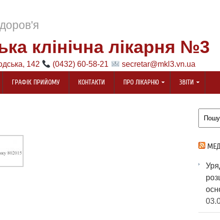
доров'я
ька клінічна лікарня №3
одська, 142
(0432) 60-58-21
secretar@mkl3.vn.ua
ГРАФІК ПРИЙОМУ
КОНТАКТИ
ПРО ЛІКАРНЮ
ЗВІТИ
МЕД
Ур
роз
ос
03.