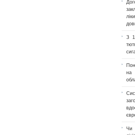
Дог
зак
лі
дов
З 1
тют
сиг
Пон
на 
обл
Сис
заг
вд
євр
Чи 