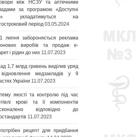
овори між НСЗУ та аптечними
ладами за програмою «Доступні
ки» укладатимуться на
гостроковий період
03.05.2024
1 липня забороняється реклама
юнових виробів та продаж е-
арет і рідин до них
11.07.2023
ад 1,7 млрд гривень виділив уряд
відновлення медзакладів у 9
астях України
11.07.2023
тему якості та контролю під час
отівлі крові та її компонентів
осконалено відповідно до
остандартів
11.07.2023
потрібен рецепт для придбання