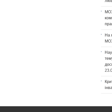
лік
МО
ко
пра
На 
МО
Нау
тем
дос
23.
Кр
інв