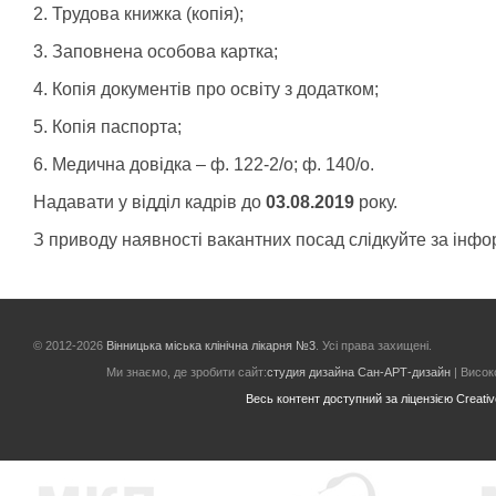
2. Трудова книжка (копія);
3. Заповнена особова картка;
4. Копія документів про освіту з додатком;
5. Копія паспорта;
6. Медична довідка – ф. 122-2/о; ф. 140/о.
Надавати у відділ кадрів до
03.08.2019
року.
З приводу наявності вакантних посад слідкуйте за інфор
© 2012-2026
Вінницька міська клінічна лікарня №3
. Усі права захищені.
Ми знаємо, де зробити сайт:
студия дизайна Сан-АРТ-дизайн
| Високо
Весь контент доступний за ліцензією Creative