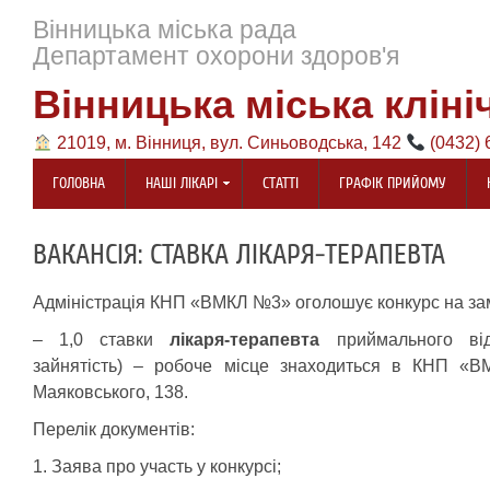
Вінницька міська рада
Департамент охорони здоров'я
Вінницька міська кліні
21019, м. Вінниця, вул. Синьоводська, 142
(0432) 
ГОЛОВНА
НАШІ ЛІКАРІ
СТАТТІ
ГРАФІК ПРИЙОМУ
ВАКАНСІЯ: СТАВКА ЛІКАРЯ-ТЕРАПЕВТА
Адміністрація КНП «ВМКЛ №3» оголошує конкурс на за
– 1,0 ставки
лікаря-терапевта
приймального від
зайнятість) – робоче місце знаходиться в КНП «
Маяковського, 138.
Перелік документів:
1. Заява про участь у конкурсі;