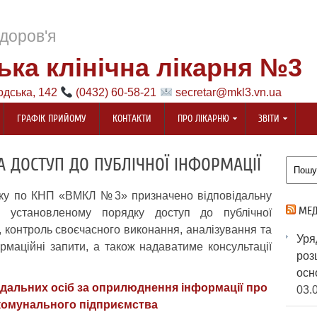
доров'я
ька клінічна лікарня №3
одська, 142
(0432) 60-58-21
secretar@mkl3.vn.ua
ГРАФІК ПРИЙОМУ
КОНТАКТИ
ПРО ЛІКАРНЮ
ЗВІТИ
А ДОСТУП ДО ПУБЛІЧНОЇ ІНФОРМАЦІЇ
оку по КНП «ВМКЛ №3» призначено відповідальну
МЕД
в установленому порядку доступ до публічної
ю, контроль своєчасного виконання, аналізування та
Ур
рмаційні запити, а також надаватиме консультації
роз
.
ос
ідальних осіб за оприлюднення інформації про
03.
 комунального підприємства