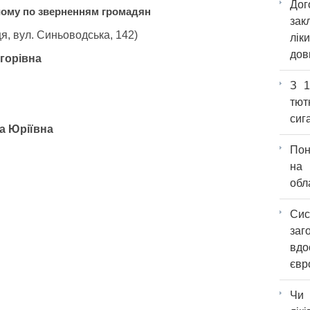
Дог
йому по зверненням громадян
зак
я, вул. Синьоводська, 142)
лі
дов
горівна
З 1
тют
сиг
а Юріївна
Пон
на 
обл
Сис
заг
вд
євр
Чи 