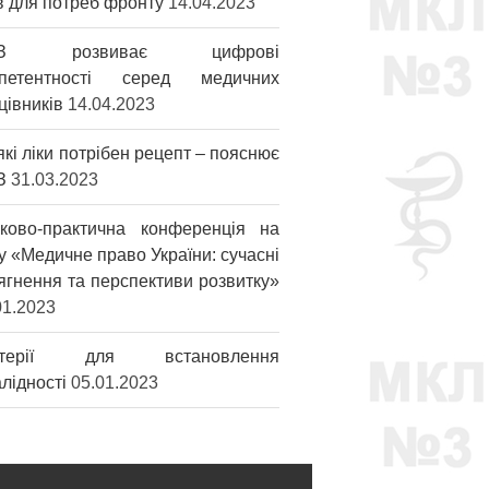
ів для потреб фронту
14.04.2023
З розвиває цифрові
мпетентності серед медичних
цівників
14.04.2023
які ліки потрібен рецепт – пояснює
З
31.03.2023
ково-практична конференція на
у «Медичне право України: сучасні
ягнення та перспективи розвитку»
01.2023
итерії для встановлення
алідності
05.01.2023