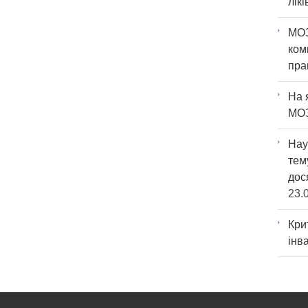
лік
МО
ко
пра
На 
МО
Нау
тем
дос
23.
Кр
інв