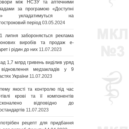
овори між НСЗУ та аптечними
ладами за програмою «Доступні
ки» укладатимуться на
гостроковий період
03.05.2024
1 липня забороняється реклама
юнових виробів та продаж е-
арет і рідин до них
11.07.2023
ад 1,7 млрд гривень виділив уряд
відновлення медзакладів у 9
астях України
11.07.2023
тему якості та контролю під час
отівлі крові та її компонентів
осконалено відповідно до
остандартів
11.07.2023
потрібен рецепт для придбання