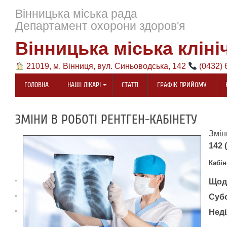
Вінницька міська рада
Департамент охорони здоров'я
Вінницька міська кліні
21019, м. Вінниця, вул. Синьоводська, 142
(0432) 
ГОЛОВНА
НАШІ ЛІКАРІ
СТАТТІ
ГРАФІК ПРИЙОМУ
ЗМІНИ В РОБОТІ РЕНТГЕН-КАБІНЕТУ
Змін
142 
Кабін
Щоде
Субо
Неді