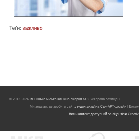
Теґи:
важливо
© 2012-2026
Вінницька міська клінічна лікарня №3
. Усі права захищені.
Ми знаємо, де зробити сайт:
студия дизайна Сан-АРТ-дизайн
| Високо
Весь контент доступний за ліцензією Creative