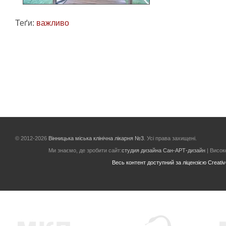
Теґи:
важливо
© 2012-2026
Вінницька міська клінічна лікарня №3
. Усі права захищені.
Ми знаємо, де зробити сайт:
студия дизайна Сан-АРТ-дизайн
| Високо
Весь контент доступний за ліцензією Creative