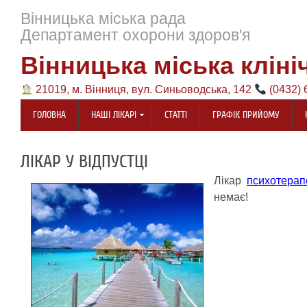
Вінницька міська рада
Департамент охорони здоров'я
Вінницька міська кліні
21019, м. Вінниця, вул. Синьоводська, 142
(0432) 
ГОЛОВНА
НАШІ ЛІКАРІ
СТАТТІ
ГРАФІК ПРИЙОМУ
ЛІКАР У ВІДПУСТЦІ
Лікар
психотера
немає!