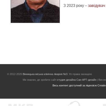
З 2023 року –
завідувач
© 2012-2026
Вінницька міська клінічна лікарня №3
. Усі права захищені.
Ми знаємо, де зробити сайт:
студия дизайна Сан-АРТ-дизайн
| Високо
Весь контент доступний за ліцензією Creative