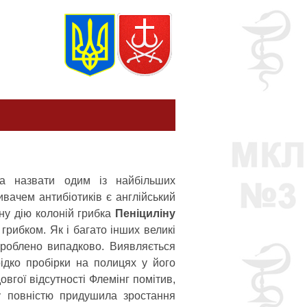
на назвати одим із найбільших
вачем антибіотиків є англійський
ну дію колоній грибка
Пеніциліну
 грибком. Як і багато інших великі
 зроблено випадково. Виявляється
ідко пробірки на полицях у його
овгої відсутності Флемінг помітив,
ну повністю придушила зростання