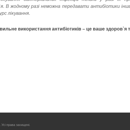
`я. В жодному разі неможна передавати антибіотики інши
урс лікування.
ильне використання антибіотиків – це ваше здоров`я та
. Усі права захищені.