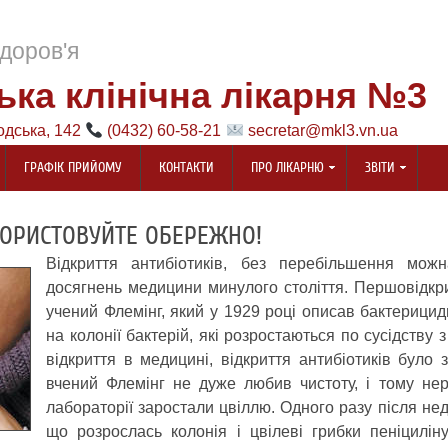
доров'я
ька клінічна лікарня №3
одська, 142
(0432) 60-58-21
secretar@mkl3.vn.ua
ГРАФІК ПРИЙОМУ
КОНТАКТИ
ПРО ЛІКАРНЮ
ЗВІТИ
КОРИСТОВУЙТЕ ОБЕРЕЖНО!
Відкриття антибіотиків, без перебільшення мож
досягнень медицини минулого століття. Першовідкри
учений Флемінг, який у 1929 році описав бактерицид
на колонії бактерій, які розростаються по сусідству з
відкриття в медицині, відкриття антибіотиків було
вчений Флемінг не дуже любив чистоту, і тому нер
лабораторії заростали цвіллю. Одного разу після нед
що розрослась колонія і цвілеві грибки пеніцилі