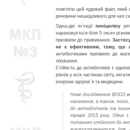
помітити цей чудовий факт, який
речовини нешкідливого для них са
Одна-дві ін`єкції
пеніциліну
рят
нараховується біля 5 тисяч різнов
призвели до привикання.
Застосу
не є ефективним, тому, що а
антибіотиками призвело до мал
лікування.
Стійкість до антибіотиків є одні
рівнів у всіх частинах світу, нег
охорони здоров`я та медицини.
Нове дослідження ВООЗ вк
населення, а також, того,
до антибіотиків та інших
травні 2015 році. Одна 
питаннях стійкості до ант
використовуватися для л