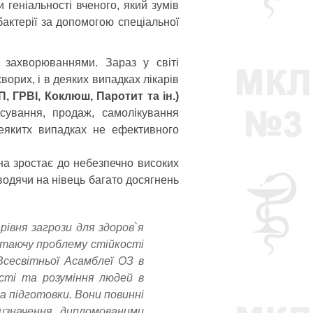
 геніальності вченого, який зумів
актерії за допомогою спеціальної
захворюваннями. Зараз у світі
ворих, і в деяких випадках лікарів
 ГРВІ, Коклюш, Паротит та ін.)
сування, продаж, самолікування
еякитх випадках не ефективного
она зростає до небезпечно високих
зводячи на нівець багато досягнень
івня загрози для здоров`я
остаючу проблему стійкості
Всесвітньої Асамблеї ОЗ в
сті та розуміння людей в
а підготовки. Вони повинні
ризначення дипломованими