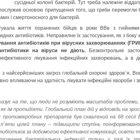
сусідньої колонії бактерій.
Тут треба належне віддати
 послужив основою припущення того, що гриби перемогли б
мих і смертоносного для бактерій.
увала життя поранених бійців в роки ВВв з гнійними 
идних антибіотиків. Неправилне їх застосування, як з боку х
вання антибіотиків при вірусних захворюваннях (ГРИП,
нтибіотики на віруси не діють.
Безконтрольне засто
оефективного лікування інфекційних захворювань, а в д
єю з найсерйозніших загроз глобальній охороні здоров`я. В
ативно впливаючи на здатність лікувати інфекційні хвороби і 
азує на те, що люди не розуміють масштабів проблеми, р
 як їм протидіяти. Глобальний план дій у відповідь на зр
 протимікробних препаратів був схвалений на 68 сесії 
з п`яти цілей плану – підвищити ступінь поінформовано
ибіотиків за добомогою ефективної комунікації, освіти т
ікування бактеріальних інфекцій тільки у разі їх п