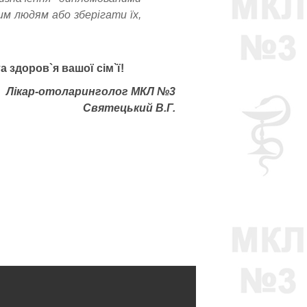
м людям або зберігати їх,
 здоров`я вашої сім`ї!
Лікар-отоларинголог МКЛ №3
Святецький В.Г.