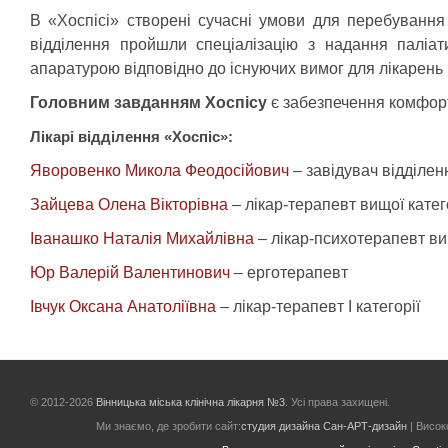
В «Хоспісі» створені сучасні умови для перебування 
відділення пройшли спеціалізацію з надання паліа
апаратурою відповідно до існуючих вимог для лікарень 
Головним завданням Хоспісу
є забезпечення комфорт
Лікарі відділення «Хоспіс»:
Яворовенко Микола Феодосійович
– завідувач відділенн
Зайцева Олена Вікторівна
– лікар-терапевт вищої катег
Іванашко Наталія Михайлівна
– лікар-психотерапевт вищ
Юр Валерій Валентинович
– ерготерапевт
Івчук Оксана Анатоліївна
– лікар-терапевт І категорії
© 2012-2026
Вінницька міська клінічна лікарня №3
. Усі права захищені.
Ми знаємо, де зробити сайт:
студия дизайна Сан-АРТ-дизайн
| Високо