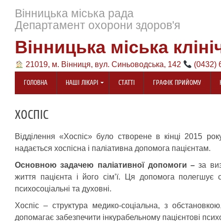
Вінницька міська рада
Департамент охорони здоров'я
Вінницька міська кліні
21019, м. Вінниця, вул. Синьоводська, 142
(0432) 
ГОЛОВНА
НАШІ ЛІКАРІ
СТАТТІ
ГРАФІК ПРИЙОМУ
ХОСПІС
Відділення «Хоспіс» було створене в кінці 2015 рок
надається хоспісна і паліативна допомога пацієнтам.
Основною задачею паліативної допомоги –
за виз
життя пацієнта і його сім’ї. Ця допомога полегшує 
психосоціальні та духовні.
Хоспіс – структура медико-соціальна, з обстановкою
допомагає забезпечити інкурабельному пацієнтові психо