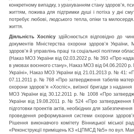
конкретному випадку, з урахуванням стану здоров’я, пс
життям, пожива для підтримки душі і потіха у дні см
потребує любові, людського тепла, опіки та милосердя.
життя.
Діяльність Хоспісу
здійснюється відповідно до чинн
документів Міністерства охорони здоров’я України, М
здоров’я й управлінь праці та соціальної політики обл
(Наказ МОЗ України від 02.03.2022 р. № 393 «Про надан
в умовах воєнного стану», Наказ МОЗ від 04.06.2020 р.
Україні», Наказ МОЗ України від 21.01.2013 р. № 41: «
07.11.2011 р. № 768 «Про затвердження табелів матер
охорони здоров’я «Хоспіс», виїзної бригади з надання
МОЗ України від 30.12.2011 р. № 1008 «Про затверд
України від 19.08.2011 р. № 524 «Про затвердження П
підготовки проектів актів, необхідних для забезпечення
проведення реформування системи охорони здоров’я у
Рішення виконавчого комітету Вінницької міської р
«Реконструкції приміщень КЗ «ЦПМСД №5» по вул. Маяко