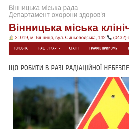
Вінницька міська рада
Департамент охорони здоров'я
Вінницька міська кліні
21019, м. Вінниця, вул. Синьоводська, 142
(0432) 
ГОЛОВНА
НАШІ ЛІКАРІ
СТАТТІ
ГРАФІК ПРИЙОМУ
ЩО РОБИТИ В РАЗІ РАДІАЦІЙНОЇ НЕБЕЗП