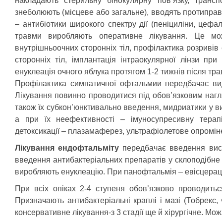
накладають стерильну бінокулярну пов’язку, транс
знеболюють (місцеве або загальне), вводять протипра
– антибіотики широкого спектру дії (пеніциліни, цефал
травми виробляють оперативне лікування. Це мож
внутрішньоочних сторонніх тіл, профілактика розривів 
сторонніх тіл, імплантація інтраокулярної лінзи пр
енуклеація очного яблука протягом 1-2 тижнів після тра
Профілактика симпатичної офтальмии передбачає вид
Лікування повинно проводитися під обов’язковим нагл
також їх субкон’юнктивально введення, мидриатики у ви
а при їх неефективності – імуносупресивну терапі
детоксикації – плазамаферез, ультрафіолетове опромін
Лікування ендофтальміту
передбачає введення висо
введення антибактеріальних препаратів у склоподібне 
виробляють енуклеацію. При панофтальмія – евісцерац
При всіх опіках 2-4 ступеня обов’язково проводитьс
Призначають антибактеріальні краплі і мазі (Тобрекс,
консервативне лікування-з 3 стадії ще й хірургічне. Мо