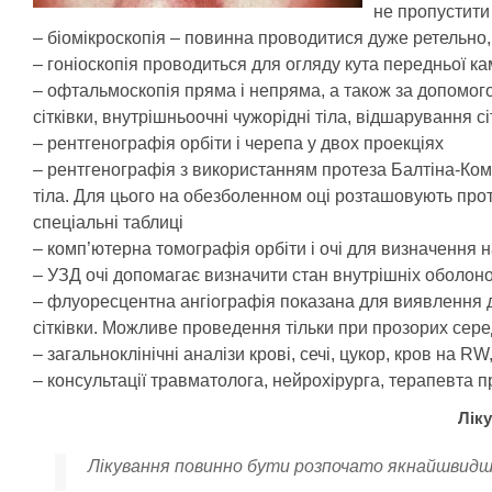
не пропустити 
– біомікроскопія – повинна проводитися дуже ретельно
– гоніоскопія проводиться для огляду кута передньої к
– офтальмоскопія пряма і непряма, а також за допомого
сітківки, внутрішньоочні чужорідні тіла, відшарування сі
– рентгенографія орбіти і черепа у двох проекціях
– рентгенографія з використанням протеза Балтіна-Ко
тіла. Для цього на обезболенном оці розташовують протез
спеціальні таблиці
– комп’ютерна томографія орбіти і очі для визначення н
– УЗД очі допомагає визначити стан внутрішніх оболонок
– флуоресцентна ангіографія показана для виявлення ді
сітківки. Можливе проведення тільки при прозорих сер
– загальноклінічні аналізи крові, сечі, цукор, кров на R
– консультації травматолога, нейрохірурга, терапевта п
Ліку
Лікування повинно бути розпочато якнайшвидш