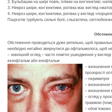
2. Бульбашки на шкірі повік, плівки на кон’юнктиві, нап
3. Некроз шкіри, кон’юнктиви, рогівка має вигляд «мато
4. Некроз шкіри, кон’юнктиви, рогівка у вигляді «порцел
Пацієнтів турбують сильні болі, сльозотеча, світлобоязн
Обстежен
Обстеження проводиться дуже ретельно, щоб правильно 
необхідно негайно звернутися до офтальмолога, щоб не 
– зовнішній огляд – часто помітні ушкодження у вигляді
екзофтальм або енофтальм
– визначення 
прозорості оп
– периметрія
– визначення ч
– визначення в
– огляд у прох
травмою (помут
– обов’язково