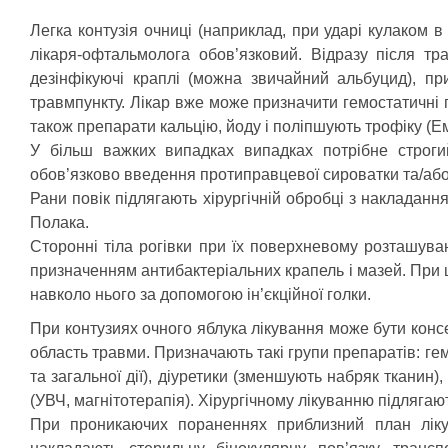
Легка контузія очниці (наприклад, при ударі кулаком в
лікаря-офтальмолога обов’язковий. Відразу після т
дезінфікуючі краплі (можна звичайний альбуцид), п
травмпункту. Лікар вже може призначити гемостатичні 
також препарати кальцію, йоду і поліпшують трофіку (Е
У більш важких випадках випадках потрібне строги
обов’язково введення протиправцевої сироватки та/або
Рани повік підлягають хірургічній обробці з накладанн
Полака.
Сторонні тіла рогівки при їх поверхневому розташув
призначенням антибактеріальних крапель і мазей. При 
навколо нього за допомогою ін’єкційної голки.
При контузиях очного яблука лікування може бути конс
область травми. Призначають такі групи препаратів: гем
та загальної дії), діуретики (зменшують набряк тканин)
(УВЧ, магнітотерапія). Хірургічному лікуванню підлягают
При проникаючих пораненнях приблизний план лікува