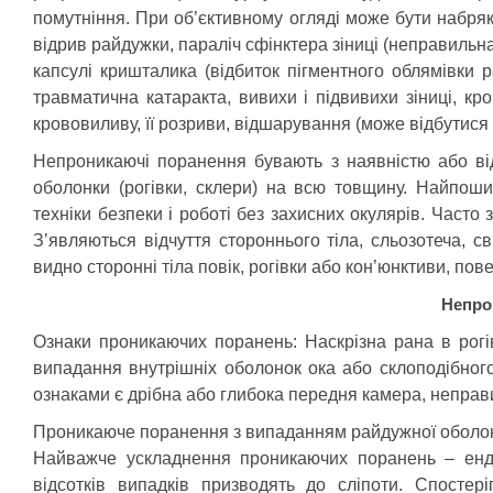
помутніння. При об’єктивному огляді може бути набряк
відрив райдужки, параліч сфінктера зіниці (неправильна 
капсулі кришталика (відбиток пігментного облямівки 
травматична катаракта, вивихи і підвивихи зіниці, кр
крововиливу, її розриви, відшарування (може відбутися 
Непроникаючі поранення бувають з наявністю або від
оболонки (рогівки, склери) на всю товщину. Найпоши
техніки безпеки і роботі без захисних окулярів. Часто 
З’являються відчуття стороннього тіла, сльозотеча, с
видно сторонні тіла повік, рогівки або кон’юнктиви, пове
Непро
Ознаки проникаючих поранень: Наскрізна рана в рогів
випадання внутрішніх оболонок ока або склоподібного
ознаками є дрібна або глибока передня камера, неправил
Проникаюче поранення з випаданням райдужної оболонк
Найважче ускладнення проникаючих поранень – ендоф
відсотків випадків призводять до сліпоти. Спостері