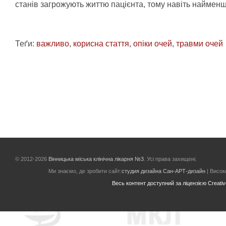
станів загрожують життю пацієнта, тому навіть наймен
Теґи:
важливо
,
корисна стаття
,
опіки очей
,
травми очей
© 2012-2026
Вінницька міська клінічна лікарня №3
. Усі права захищені.
Ми знаємо, де зробити сайт:
студия дизайна Сан-АРТ-дизайн
| Високо
Весь контент доступний за ліцензією Creative