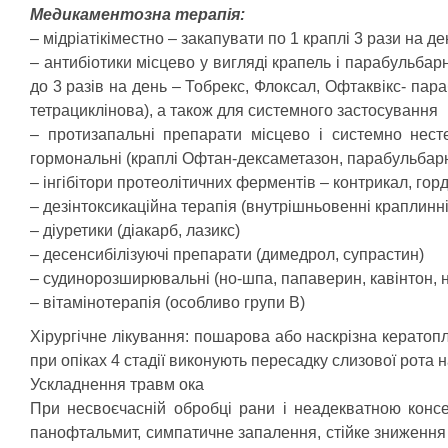
Медикаментозна терапія:
– мідріатікіместно – закапувати по 1 краплі 3 рази на
– антибіотики місцево у вигляді крапель і парабульбарн
до 3 разів на день – Тобрекс, Флоксал, Офтаквікс- пар
тетрациклінова), а також для системного застосування
– протизапальні препарати місцево і системно несте
гормональні (краплі Офтан-дексаметазон, парабульбар
– інгібітори протеолітичних ферментів – контрикал, гор
– дезінтоксикаційна терапія (внутрішньовенні краплинні
– діуретики (діакарб, лазикс)
– десенсибілізуючі препарати (димедрол, супрастин)
– судинорозширювальні (но-шпа, папаверин, кавінтон, н
– вітамінотерапія (особливо групи В)
Хірургічне лікування: пошарова або наскрізна кератопл
при опіках 4 стадії виконують пересадку слизової рота
Ускладнення травм ока
При несвоєчасній обробці рани і неадекватною консе
панофтальмит, симпатичне запалення, стійке зниження г