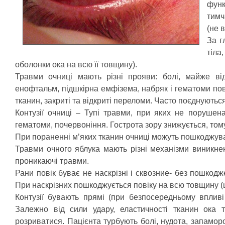
функ
тимч
(не 
За г
тіла
оболонки ока на всю її товщину).
Травми очниці мають різні прояви: болі, майже в
енофтальм, підшкірна емфізема, набряк і гематоми пові
тканин, закриті та відкриті переломи. Часто поєднуютьс
Контузії очниці – Тупі травми, при яких не порушена
гематоми, почервоніння. Гострота зору знижується, то
При пораненні м’яких тканин очниці можуть пошкоджувати
Травми очного яблука мають різні механізми виникнення
проникаючі травми.
Рани повік буває не наскрізні і сквозние- без пошкодж
При наскрізних пошкоджується повіку на всю товщину (шк
Контузії бувають прямі (при безпосередньому впливі
Залежно від сили удару, еластичності тканин ока т
розриватися. Пацієнта турбують болі, нудота, запамор