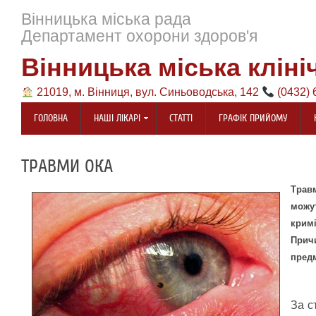
Вінницька міська рада
Департамент охорони здоров'я
Вінницька міська кліні
21019, м. Вінниця, вул. Синьоводська, 142
(0432) 
ГОЛОВНА
НАШІ ЛІКАРІ
СТАТТІ
ГРАФІК ПРИЙОМУ
ТРАВМИ ОКА
Травм
можу
кримі
Прич
предм
За с