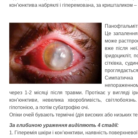
кон’юнктива набряклі і гіперемована, за кришталиком – 
Панофтальміт 
Це запалення
може растпрос
вже після не
іридоцикліт, 
сітківка, суд
проглядається,
Симпатична 
непораженном
через 1-2 місяці після травми. Протікає у вигляді ір
кон’юнктиви, невелика хворобливість, світлобоязнь
гіпотонією, а потім субатрофію очі.
Опіки очей бувають термічні (дія високих або низьких тем
За глибиною ураження виділяють 4 стадії:
1. Гіперемія шкіри і кон’юнктиви, наявність поверхневої 