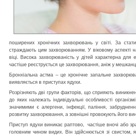
поширених хронічних захворювань у світі. За ста
страждають цим захворюванням. У віковому аспекті н
віці. Висока захворюваність у дітей характерна для 
частіше реєструється це захворювання, аніж у мешканців
Бронхіальна астма – це хронічне запальне захворюва
виявляється в приступах ядухи.
Розрізняють дві групи факторів, що сприяють виникне
до яких належать індивідуальні особливості організм
значимими є алергени, інфекції, паління, забруднен
розвитку захворювання, а зовнішні провокують його ви
Приступ ядухи виникає раптово, частіше вночі або зра
головним чином видих. Він здійснюється зі свистом, 