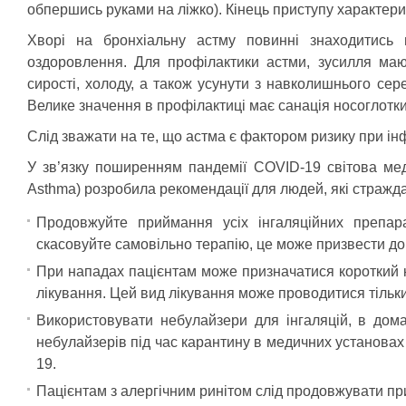
обпершись руками на ліжко). Кінець приступу характер
Хворі на бронхіальну астму повинні знаходитись 
оздоровлення. Для профілактики астми, зусилля маю
сирості, холоду, а також усунути з навколишнього се
Велике значення в профілактиці має санація носоглотки
Слід зважати на те, що астма є фактором ризику при ін
У зв’язку поширенням пандемії COVID-19 світова медич
Asthma) розробила рекомендації для людей, які стражд
Продовжуйте приймання усіх інгаляційних препарат
скасовуйте самовільно терапію, це може призвести до
При нападах пацієнтам може призначатися короткий к
лікування. Цей вид лікування може проводитися тільки
Використовувати небулайзери для інгаляцій, в дом
небулайзерів під час карантину в медичних установа
19.
Пацієнтам з алергічним ринітом слід продовжувати пр