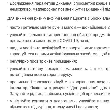
Дослідження параметрів дихання (спірометрії) краще 
неможливо, медперсонал повинен бути захищений під
Для зниження ризику інфікування пацієнтів з бронхіал
часто і ретельно мийте руки з милом — щонайменше 20
уникайте спільного використання особистих предметів
вдома хтось з симптомами COVID-19, чи ні;
щодня чистіть та дезінфікуйте поверхні, яких торкаєт
користуйтеся новими дезінфікуючими засобами, щоб н
регулярно провітрюйте приміщення;
уникайте натовпу, походів в магазини та аптеки, т
потенційним носієм коронавірусу;
правильно і своєчасно лікуйте захворювання дихаль
інгалятор. Якщо ви отримуєте “Доступні ліки”, дом
Залучайте рідних, знайомих, сусідів, щоб принесли вам
мінімізуйте контакти з алергенами, уникайте ваших
відмовтесь від куріння, в тому числі і пасивного;