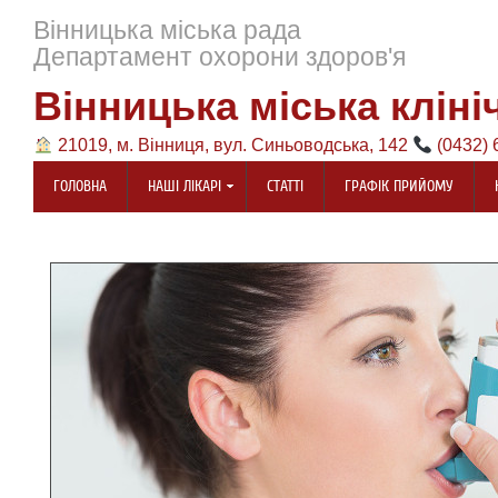
Вінницька міська рада
Департамент охорони здоров'я
Вінницька міська кліні
21019, м. Вінниця, вул. Синьоводська, 142
(0432) 
ГОЛОВНА
НАШІ ЛІКАРІ
СТАТТІ
ГРАФІК ПРИЙОМУ