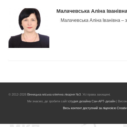
Малачевська Аліна Іванівна
Малачевська Аліна Іванівна –
© 2012-2026
Вінницька міська клінічна лікарня №3
. Усі права захищені.
Ми знаємо, де зробити сайт:
студия дизайна Сан-АРТ-дизайн
| Високо
Весь контент доступний за ліцензією Creative