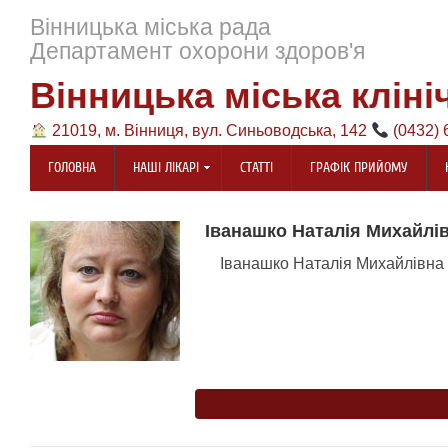
Вінницька міська рада
Департамент охорони здоров'я
Вінницька міська кліні
21019, м. Вінниця, вул. Синьоводська, 142
(0432) 
ГОЛОВНА
НАШІ ЛІКАРІ
СТАТТІ
ГРАФІК ПРИЙОМУ
Іванашко Наталія Михайлі
Іванашко Наталія Михайлівна