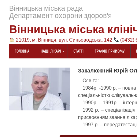
Вінницька міська рада
Департамент охорони здоров'я
Вінницька міська кліні
21019, м. Вінниця, вул. Синьоводська, 142
(0432) 
ГОЛОВНА
НАШІ ЛІКАРІ
СТАТТІ
ГРАФІК ПРИЙОМУ
Закалюжний Юрій Ол
Освіта:
1984р. -1990 р. – повна
спеціальністю «лікувальн
1990р. – 1991р. – інтер
1992 р. – спеціалізація
присвоєнням звання ліка
1997 р. – передатестацій