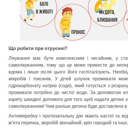
Що робити при отруєнні?
Лікування має бути комплексним і негайним, у ста
самолікуванням, тому що це може привести до непер
вдома і лише після цього його госпіталізують. Необ
мікробів і токсинів. У дітей шлунок промивати мо
гідрокарбонату натрію (соди), який готується з розрах
промивати потрібно до чистої води. За допомогою кл
карету швидкої допомоги для того щоб надати дитині к
самолікуванням! Чим раніше дитина буде доставлена в 
Антимікробну і протизапальну дію мають настої та ві
м’ята перечна, звіробій звичайний, кріп городній та ін