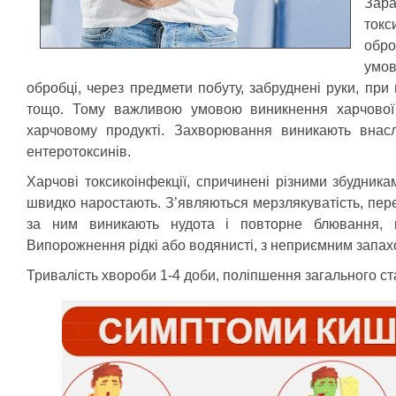
Зара
токс
обр
умов
обробці, через предмети побуту, забруднені руки, при
тощо. Тому важливою умовою виникнення харчової 
харчовому продукті. Захворювання виникають внаслі
ентеротоксинів.
Харчові токсикоінфекції, спричинені різними збудник
швидко наростають. З’являються мерзлякуватість, перей
за ним виникають нудота і повторне блювання, 
Випорожнення рідкі або водянисті, з неприємним запахом
Тривалість хвороби 1-4 доби, поліпшення загального ст