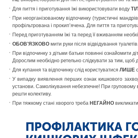
Для пиття і приготування їжі використовувати воду
ТІ
При неорганізованому відпочинку (туристичні мандрів
профільтрована і прокип’ячена. Для пиття та приготува
Перед приготуванням їжі та перед її вживанням необх
ОБОВ’ЯЗКОВО
мити руки після відвідування туалетів
При відпочинку з дітьми батьки повинні ознайомити д
Дорослим необхідно ретельно слідкувати за тим, щоб 
Для купання та відпочинку слід користуватися
ЛИШЕ
У випадку виявлення перших ознак кишкового захв
установи. Самолікування небезпечне! При груповому в
решти колективу.
При тяжкому стані хворого треба
НЕГАЙНО
викликати