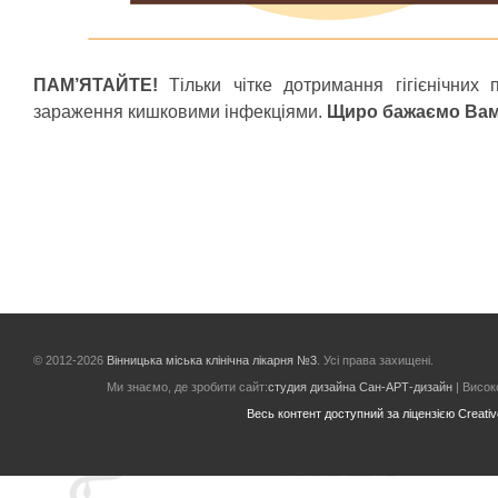
ПАМ’ЯТАЙТЕ!
Тільки чітке дотримання гігієнічних
зараження кишковими інфекціями.
Щиро бажаємо Вам 
© 2012-2026
Вінницька міська клінічна лікарня №3
. Усі права захищені.
Ми знаємо, де зробити сайт:
студия дизайна Сан-АРТ-дизайн
| Високо
Весь контент доступний за ліцензією Creative