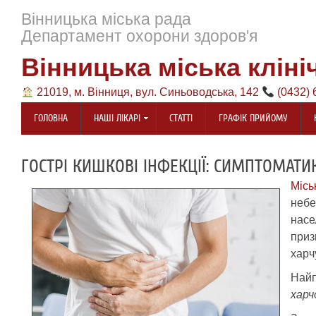
Вінницька міська рада
Департамент охорони здоров'я
Вінницька міська кліні
21019, м. Вінниця, вул. Синьоводська, 142
(0432) 
ГОЛОВНА
НАШІ ЛІКАРІ
СТАТТІ
ГРАФІК ПРИЙОМУ
ГОСТРІ КИШКОВІ ІНФЕКЦІЇ: СИМПТОМАТИ
Місь
небе
нас
при
харч
Най
харч