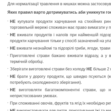
Для нормалізації травлення в кишках можна застосовув
Яких правил варто дотримуватись аби уникнути го
НЕ
купувати продукти харчування на стихійних ринк
торговельній мережі споживач має право вимагати у п
НЕ
вживати продуктів і напоїв при найменшій підозр
продукти харчування тільки у спосіб зазначений на упа
НЕ
вживати незнайомі та підозрілі гриби, ягоди, трави
Приготовлені страви бажано вживати відразу, а у 
термічній обробці.
Зберігати виготовлені страви без холоду
НЕ
більше 2 
НЕ
брати у дорогу продукти, що швидко псуються (ков
потребують охолодженого зберігання).
НЕ
виготовляти багатокомпонентні страви, що н
непристосованих умовах.
При споживанні овочів, фруктів та ягід їх необхідно 
НЕ
використовувати для пиття, приготування їжі та мит