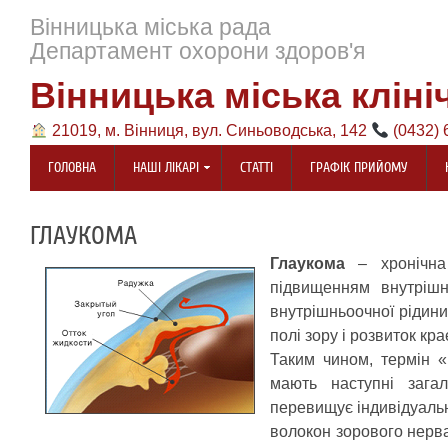
Вінницька міська рада
Департамент охорони здоров'я
Вінницька міська кліні
21019, м. Вінниця, вул. Синьоводська, 142
(0432) 
ГОЛОВНА
НАШІ ЛІКАРІ
СТАТТІ
ГРАФІК ПРИЙОМУ
ГЛАУКОМА
Глаукома
– хронічна 
підвищенням внутрішн
внутрішньоочної рідини
полі зору і розвиток кр
Таким чином, термін «
мають наступні загал
перевищує індивідуальн
волокон зорового нерва