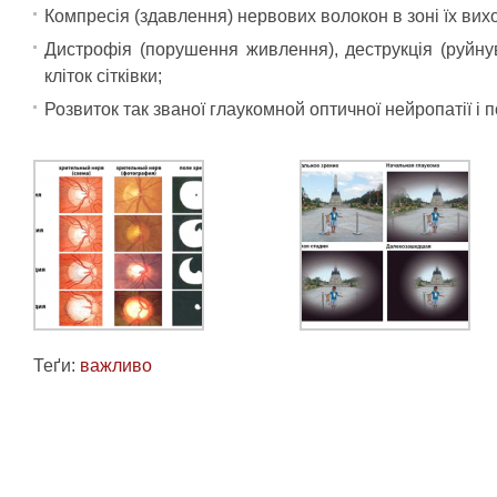
Компресія (здавлення) нервових волокон в зоні їх вихо
Дистрофія (порушення живлення), деструкція (руйнув
кліток сітківки;
Розвиток так званої глаукомной оптичної нейропатії і 
Теґи:
важливо