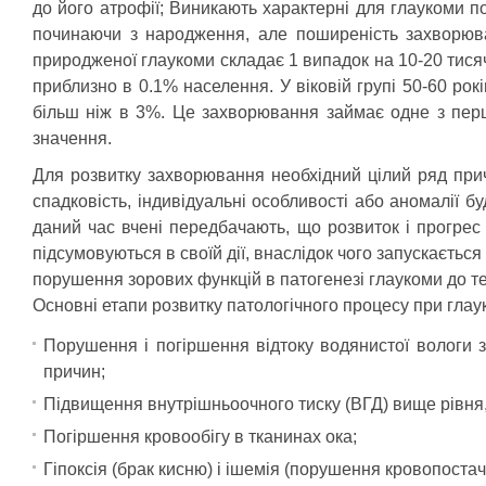
до його атрофії; Виникають характерні для глаукоми п
починаючи з народження, але поширеність захворюван
природженої глаукоми складає 1 випадок на 10-20 тисяч
приблизно в 0.1% населення. У віковій групі 50-60 рок
більш ніж в 3%. Це захворювання займає одне з перш
значення.
Для розвитку захворювання необхідний цілий ряд прич
спадковість, індивідуальні особливості або аномалії б
даний час вчені передбачають, що розвиток і прогрес
підсумовуються в своїй дії, внаслідок чого запускаєть
порушення зорових функцій в патогенезі глаукоми до 
Основні етапи розвитку патологічного процесу при гла
Порушення і погіршення відтоку водянистої вологи
причин;
Підвищення внутрішньоочного тиску (ВГД) вище рівня,
Погіршення кровообігу в тканинах ока;
Гіпоксія (брак кисню) і ішемія (порушення кровопостач