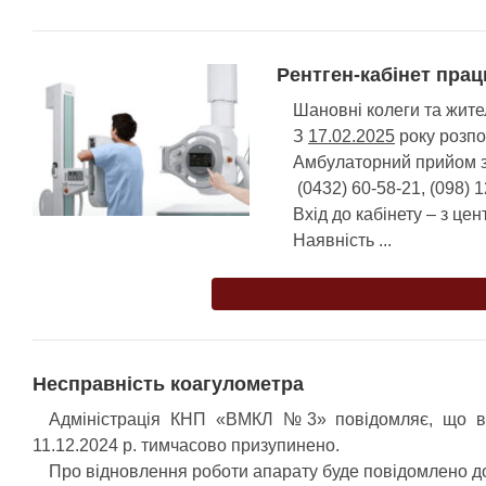
Рентген-кабінет прац
Шановні колеги та жител
З
17.02.2025
року розпо
Амбулаторний прийом з
(0432) 60-58-21, (098) 1
Вхід до кабінету – з це
Наявність ...
Несправність коагулометра
Адміністрація КНП «ВМКЛ №3» повідомляє, що в з
11.12.2024 р. тимчасово призупинено.
Про відновлення роботи апарату буде повідомлено д