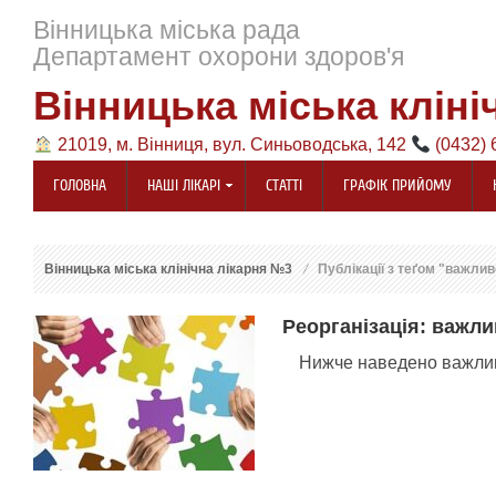
Вінницька міська рада
Департамент охорони здоров'я
Вінницька міська кліні
21019, м. Вінниця, вул. Синьоводська, 142
(0432) 
ГОЛОВНА
НАШІ ЛІКАРІ
СТАТТІ
ГРАФІК ПРИЙОМУ
Вінницька міська клінічна лікарня №3
Публікації з теґом "важлив
Реорганізація: важли
Нижче наведено важлив