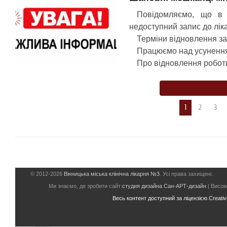
Повідомляємо, що в 
недоступний запис до лік
Терміни відновлення зап
Працюємо над усуненн
Про відновлення роботи
1
2
3
© 2012-2026
Вінницька міська клінічна лікарня №3
. Усі права захищені.
Ми знаємо, де зробити сайт:
студия дизайна Сан-АРТ-дизайн
| Високо
Весь контент доступний за ліцензією Creative