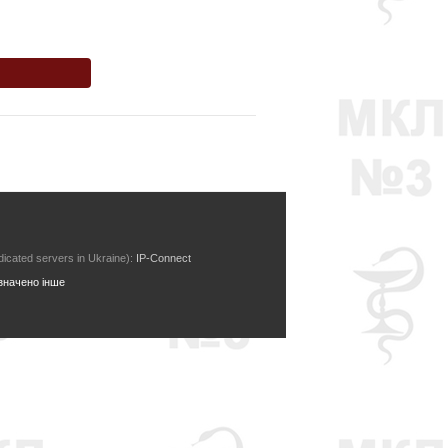
icated servers in Ukraine):
IP-Connect
азначено інше