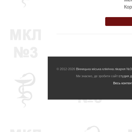
 Ко
© 2012-2026
Вінницька міська клінічна лікарня №3
Ми знаємо, де зробити сайт:
студия 
Весь контент