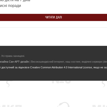
рисні поради
ЧИТАТИ ДАЛІ
. Усі права захищені.
дизайна Сан-АРТ-дизайн
| Високошвидкісний інтернет, наш хостинг, виділені сервери (ded
 доступний за ліцензією Creative Common Attribution 4.0 International License, якщо не з