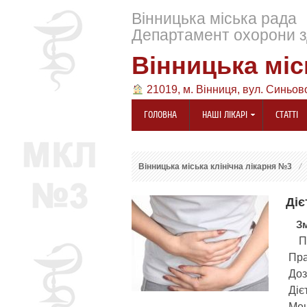
Вінницька міська рада
Департамент охорони з
Вінницька міс
21019, м. Вінниця, вул. Синьов
ГОЛОВНА
НАШІ ЛІКАРІ
СТАТТІ
Вінницька міська клінічна лікарня №3
Діє
Зм
 П
 Пр
 Доз
 Діє
 Мен