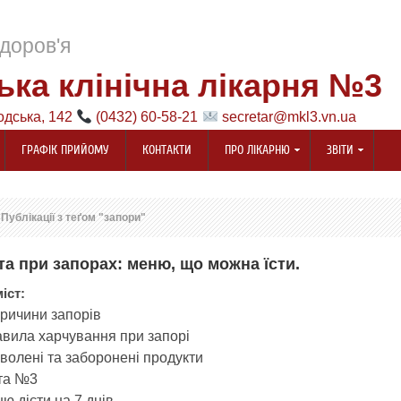
доров'я
ька клінічна лікарня №3
одська, 142
(0432) 60-58-21
secretar@mkl3.vn.ua
ГРАФІК ПРИЙОМУ
КОНТАКТИ
ПРО ЛІКАРНЮ
ЗВІТИ
Публікації з теґом "запори"
та при запорах: меню, що можна їсти.
іст:
ричини запорів

авила харчування при запорі

волені та заборонені продукти

та №3

ю дієти на 7 днів
