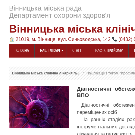
Вінницька міська рада
Департамент охорони здоров'я
Вінницька міська кліні
21019, м. Вінниця, вул. Синьоводська, 142
(0432) 
ГОЛОВНА
НАШІ ЛІКАРІ
СТАТТІ
ГРАФІК ПРИЙОМУ
Вінницька міська клінічна лікарня №3
Публікації з теґом "профіл
Діагностичні обсте
ВПО
Діагностичні обстеже
переміщених осіб
На ранніх стадіях ра
інструментальних дослі
лікування та рятує життя.