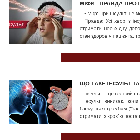
МІФИ І ПРАВДА ПРО 
•
Міф
:
При інсульті не м
Правда
: Усі хворі з 
отримати необхідну допо
стан здоров’я пацієнта, т
ЩО ТАКЕ ІНСУЛЬТ Т
Інсульт
— це гострий ста
Інсульт виникає, кол
блокується тромбом (“бля
отримати з кров’ю постач