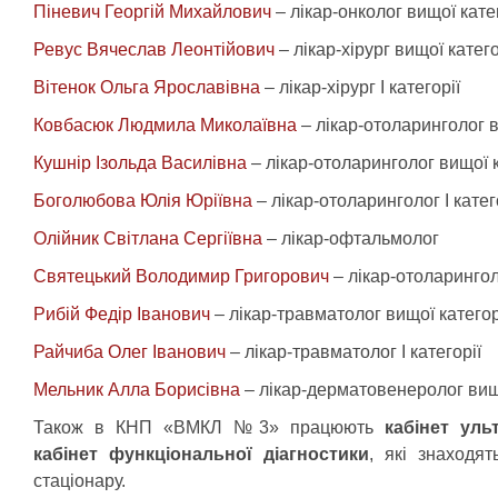
Піневич Георгій Михайлович
– лікар-онколог вищої катег
Ревус Вячеслав Леонтійович
– лікар-хірург вищої катего
Вітенок Ольга Ярославівна
– лікар-хірург І категорії
Ковбасюк Людмила Миколаївна
– лікар-отоларинголог в
Кушнір Ізольда Василівна
– лікар-отоларинголог вищої к
Боголюбова Юлія Юріївна
– лікар-отоларинголог І катег
Олійник Світлана Сергіївна
– лікар-офтальмолог
Святецький Володимир Григорович
– лікар-отоларинголо
Рибій Федір Іванович
– лікар-травматолог вищої категор
Райчиба Олег Іванович
– лікар-травматолог І категорії
Мельник Алла Борисівна
– лікар-дерматовенеролог вищо
Також в КНП «ВМКЛ №3» працюють
кабінет уль
кабінет функціональної діагностики
, які знаходят
стаціонару.