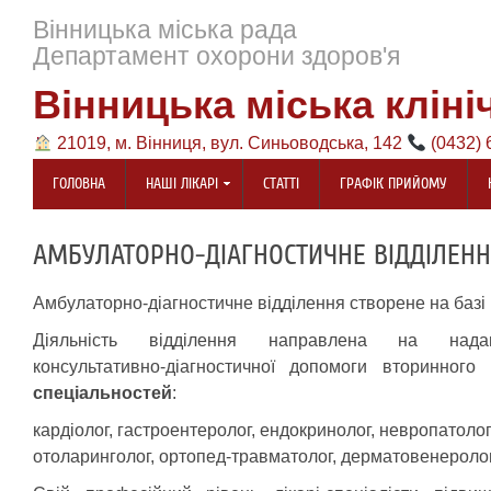
Вінницька міська рада
Департамент охорони здоров'я
Вінницька міська кліні
21019, м. Вінниця, вул. Синьоводська, 142
(0432) 
ГОЛОВНА
НАШІ ЛІКАРІ
СТАТТІ
ГРАФІК ПРИЙОМУ
АМБУЛАТОРНО-ДІАГНОСТИЧНЕ ВІДДІЛЕН
Амбулаторно-діагностичне відділення створене на базі
Діяльність відділення направлена на наданн
консультативно-діагностичної допомоги вторинног
спеціальностей
:
кардіолог, гастроентеролог, ендокринолог, невропатолог,
отоларинголог, ортопед-травматолог, дерматовенеролог