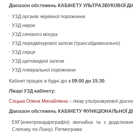
Діапазон обстежень КАБІНЕТУ УЛЬТРАЗВУКОВОЇ Д
УЗД органів черевної порожнини
УЗД нирок
УЗД сечового міхура
УЗД передміхурової залози (трансабдомінально)
УЗД серця
УЗД щитовидної залози
УЗД плевральної порожнини
Кабінет працює в будні дні
з 09:00 до 15:30
.
Лікарі УЗД кабінету:
Соцька Олена Михайлівна
– лікар ультразвукової діагно
Діапазон обстежень КАБІНЕТУ ФУНКЦІОНАЛЬНОЇ 
ЕКГ(електрокардіографія) звичайна та з додатков
Слопаку, по Ліану). Ритмограма