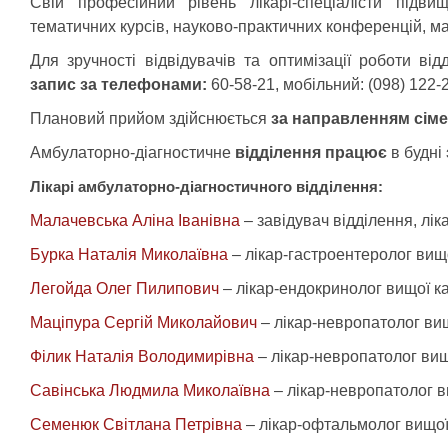
Свій професійний рівень лікарі-спеціалісти підв
тематичних курсів, науково-практичних конференцій, ма
Для зручності відвідувачів та оптимізації роботи ві
запис за телефонами:
60-58-21, мобільний: (098) 122-2
Плановий прийом здійснюється
за направленням сіме
Амбулаторно-діагностичне
відділення працює
в будні
Лікарі амбулаторно-діагностичного відділення:
Малачевська Аліна Іванівна
– завідувач відділення, лік
Бурка Наталія Миколаївна
– лікар-гастроентеролог вищо
Легойда Олег Пилипович
– лікар-ендокринолог вищої ка
Маціпура Сергій Миколайович
– лікар-невропатолог вищ
Філик Наталія Володимирівна
– лікар-невропатолог вищо
Савінська Людмила Миколаївна
– лікар-невропатолог в
Семенюк Світлана Петрівна
– лікар-офтальмолог вищої 