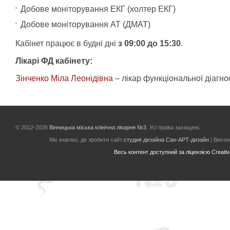
Добове моніторування ЕКГ (холтер ЕКГ)
Добове моніторування АТ (ДМАТ)
Кабінет працює в будні дні
з 09:00 до 15:30
.
Лікарі ФД кабінету:
Зінченко Міла Леонідівна
– лікар функціональної діагно
© 2012-2026
Вінницька міська клінічна лікарня №3
. Усі права захищені.
Ми знаємо, де зробити сайт:
студия дизайна Сан-АРТ-дизайн
| Високо
Весь контент доступний за ліцензією Creative