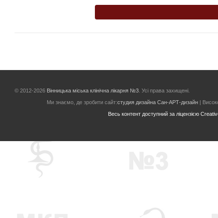
© 2012-2026
Вінницька міська клінічна лікарня №3
. Усі права захищені.
Ми знаємо, де зробити сайт:
студия дизайна Сан-АРТ-дизайн
| Високо
Весь контент доступний за ліцензією Creative