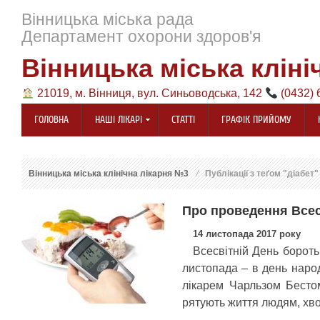
Вінницька міська рада
Департамент охорони здоров'я
Вінницька міська кліні
21019, м. Вінниця, вул. Синьоводська, 142
(0432) 
ГОЛОВНА
НАШІ ЛІКАРІ
СТАТТІ
ГРАФІК ПРИЙОМУ
Вінницька міська клінічна лікарня №3
Публікації з теґом "діабет"
Про проведення Всес
14 листопада 2017 року
Всесвітній День бороть
листопада – в день народ
лікарем Чарльзом Бестом
рятують життя людям, хво