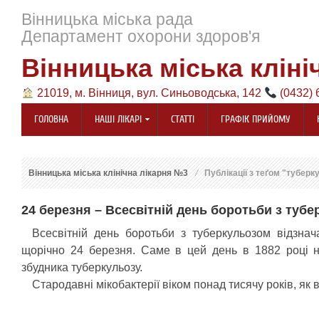
Вінницька міська рада
Департамент охорони здоров'я
Вінницька міська кліні
21019, м. Вінниця, вул. Синьоводська, 142
(0432) 
ГОЛОВНА
НАШІ ЛІКАРІ
СТАТТІ
ГРАФІК ПРИЙОМУ
Вінницька міська клінічна лікарня №3
Публікації з теґом "туберк
24 березня – Всесвітній день боротьби з туб
Всесвітній день боротьби з туберкульозом
відзнача
щорічно 24 березня
. Саме в цей день в 1882 році н
збудника туберкульозу.
Стародавні мікобактерії віком понад тисячу років, як в