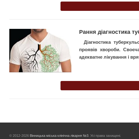
Рання діагностика т
Діагностика туберкул
проявів хвороби. Своєч
адекватне лікування і вря
© 2012-2026
Вінницька міська клінічна лікарня №3
. Усі права захищені.