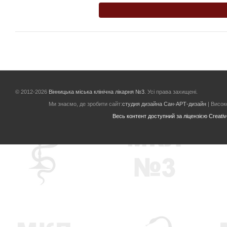
© 2012-2026
Вінницька міська клінічна лікарня №3
. Усі права захищені.
Ми знаємо, де зробити сайт:
студия дизайна Сан-АРТ-дизайн
| Високо
Весь контент доступний за ліцензією Creative