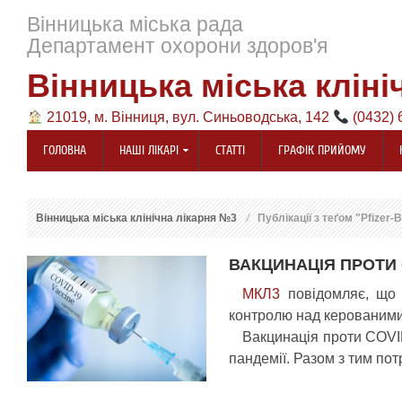
Вінницька міська рада
Департамент охорони здоров'я
Вінницька міська кліні
21019, м. Вінниця, вул. Синьоводська, 142
(0432) 
ГОЛОВНА
НАШІ ЛІКАРІ
СТАТТІ
ГРАФІК ПРИЙОМУ
Вінницька міська клінічна лікарня №3
Публікації з теґом "Pfizer-
ВАКЦИНАЦІЯ ПРОТИ 
МКЛ3
повідомляє, що 
контролю над керованими 
Вакцинація проти COVI
пандемії. Разом з тим потр